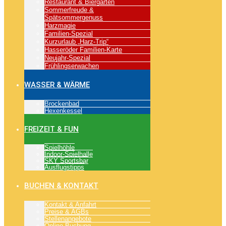
Restaurant & Biergarten
Sommerfreude &
Spätsommergenuss
Harzmagie
Familien-Spezial
Kurzurlaub „Harz-Trip“
Hasseröder Familien-Karte
Neujahr-Spezial
Frühlingserwachen
WASSER & WÄRME
Brockenbad
Hexenkessel
FREIZEIT & FUN
Spielhöhle
Indoor-Spielhalle
SKY Sportsbar
Ausflugstipps
BUCHEN & KONTAKT
Kontakt & Anfahrt
Preise & AGBs
Stellenangebote
Online-Buchung