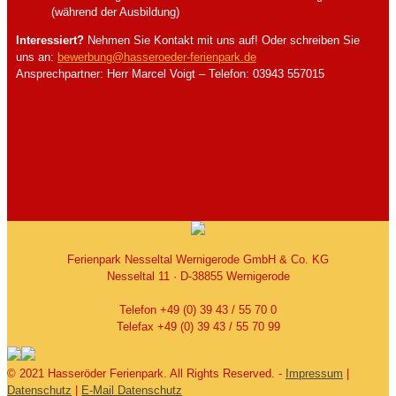
(während der Ausbildung)
Interessiert?
Nehmen Sie Kontakt mit uns auf! Oder schreiben Sie
uns an:
bewerbung@hasseroeder-ferienpark.de
Ansprechpartner: Herr Marcel Voigt – Telefon: 03943 557015
Ferienpark Nesseltal Wernigerode GmbH & Co. KG
Nesseltal 11 · D-38855 Wernigerode
Telefon +49 (0) 39 43 / 55 70 0
Telefax +49 (0) 39 43 / 55 70 99
© 2021 Hasseröder Ferienpark. All Rights Reserved. -
Impressum
|
Datenschutz
|
E-Mail Datenschutz