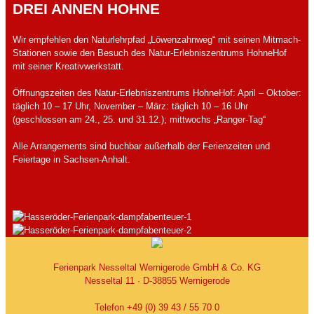
REI ANNEN HOHNE
Wir empfehlen den Naturlehrpfad „Löwenzahnweg“ mit seinen Mitmach-
Stationen sowie den Besuch des Natur-Erlebniszentrums HohneHof
mit seiner Kreativwerkstatt.
Öffnungszeiten des Natur-Erlebniszentrums HohneHof: April – Oktober:
täglich 10 – 17 Uhr, November – März: täglich 10 – 16 Uhr
(geschlossen am 24., 25. und 31.12.); mittwochs „Ranger-Tag“
Alle Arrangements sind buchbar außerhalb der Ferienzeiten und
Feiertage in Sachsen-Anhalt.
Ferienpark Nesseltal Wernigerode GmbH & Co. KG
Nesseltal 11 · D-38855 Wernigerode
Telefon +49 (0) 39 43 / 55 70 0