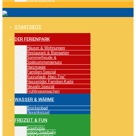
STARTSEITE
DER FERIENPARK
Häuser & Wohnungen
Restaurant & Biergarten
Sommerfreude &
Spätsommergenuss
Harzmagie
Familien-Spezial
Kurzurlaub „Harz-Trip“
Hasseröder Familien-Karte
Neujahr-Spezial
Frühlingserwachen
WASSER & WÄRME
Brockenbad
Hexenkessel
FREIZEIT & FUN
Spielhöhle
Indoor-Spielhalle