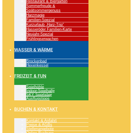
Restaurant & Biergarten
Sommerfreude &
Spätsommergenuss
Harzmagie
Familien-Spezial
Kurzurlaub „Harz-Trip“
Hasseröder Familien-Karte
Neujahr-Spezial
Frühlingserwachen
WASSER & WÄRME
Brockenbad
Hexenkessel
FREIZEIT & FUN
Spielhöhle
Indoor-Spielhalle
SKY Sportsbar
Ausflugstipps
BUCHEN & KONTAKT
Kontakt & Anfahrt
Preise & AGBs
Stellenangebote
Online-Buchung