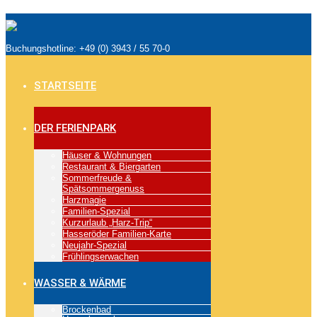
Buchungshotline: +49 (0) 3943 / 55 70-0
STARTSEITE
DER FERIENPARK
Häuser & Wohnungen
Restaurant & Biergarten
Sommerfreude &
Spätsommergenuss
Harzmagie
Familien-Spezial
Kurzurlaub „Harz-Trip“
Hasseröder Familien-Karte
Neujahr-Spezial
Frühlingserwachen
WASSER & WÄRME
Brockenbad