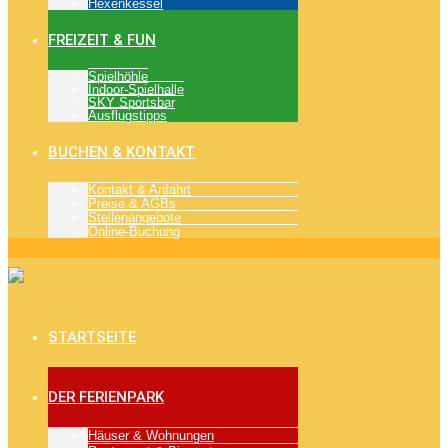
Hexenkessel
FREIZEIT & FUN
Spielhöhle
Indoor-Spielhalle
SKY Sportsbar
Ausflugstipps
BUCHEN & KONTAKT
Kontakt & Anfahrt
Preise & AGBs
Stellenangebote
Online-Buchung
STARTSEITE
DER FERIENPARK
Häuser & Wohnungen